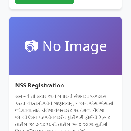
📷 No Image
NSS Registration
સેમ – 1 માં સવાર અને બપોરની સેશનમાં અભ્યાસ
કરતા વિદ્યાથીઓને જણાવવાનું કે એન એસ એસ.માં
જોડાવવા માટે કૉલેજ વેબસાઈટ પર તેમજ કૉલેજ
એપ્લીકેશન પર ઓનલાઈન ફોર્મ ભરી ફોર્મની પ્રિન્ટ
તારીખ ૨૪-૭-૨૦૨૬ થી તારીખ ૨૯-૭-૨૦૨૬ સુધીમાં