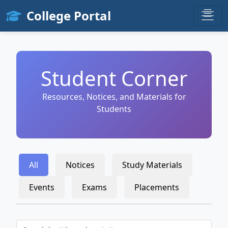
☰
College Portal
Student Corner
Resources, Notices, and Materials for
Students
All
Notices
Study Materials
Events
Exams
Placements