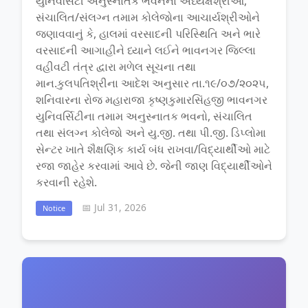
યુનિવર્સિટી અનુસ્નાતક ભવનના અધ્યક્ષશ્રીઓ,
સંચાલિત/સંલગ્ન તમામ કોલેજોના આચાર્યશ્રીઓને
જણાવવાનું કે, હાલમાં વરસાદની પરિસ્થિતિ અને ભારે
વરસાદની આગાહીને ધ્યાને લઈને ભાવનગર જિલ્લા
વહીવટી તંત્ર દ્વારા મળેલ સૂચના તથા
માન.કુલપતિશ્રીના આદેશ અનુસાર તા.૧૯/૦૭/૨૦૨૫,
શનિવારના રોજ મહારાજા કૃષ્ણકુમારસિંહજી ભાવનગર
યુનિવર્સિટીના તમામ અનુસ્નાતક ભવનો, સંચાલિત
તથા સંલગ્ન કોલેજો અને યુ.જી. તથા પી.જી. ડિપ્લોમા
સેન્ટર ખાતે શૈક્ષણિક કાર્ય બંધ રાખવા/વિદ્યાર્થીઓ માટે
રજા જાહેર કરવામાં આવે છે. જેની જાણ વિદ્યાર્થીઓને
કરવાની રહેશે.
📅 Jul 31, 2026
Notice