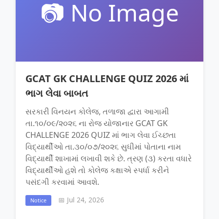
📷 No Image
GCAT GK CHALLENGE QUIZ 2026 માં
ભાગ લેવા બાબત
સરકારી વિનયન કોલેજ, તળાજા દ્વારા આગામી
તા.૧૦/૦૯/૨૦૨૬ ના રોજ યોજાનાર GCAT GK
CHALLENGE 2026 QUIZ માં ભાગ લેવા ઈચ્છતા
વિદ્યાર્થીઓ તા.૩૦/૦૭/૨૦૨૬ સુધીમાં પોતાના નામ
વિદ્યાર્થી શાખામાં લખાવી શકે છે. ત્રણ (૩) કરતા વધારે
વિદ્યાર્થીઓ હશે તો કોલેજ કક્ષાએ સ્પર્ધા કરીને
પસંદગી કરવામાં આવશે.
📅 Jul 24, 2026
Notice