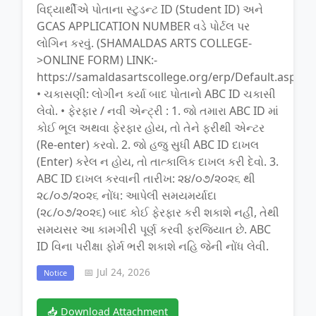
વિદ્યાર્થીએ પોતાના સ્ટુડન્ટ ID (Student ID) અને
GCAS APPLICATION NUMBER વડે પોર્ટલ પર
લોગિન કરવું. (SHAMALDAS ARTS COLLEGE-
>ONLINE FORM) LINK:-
https://samaldasartscollege.org/erp/Default.aspx
• ચકાસણી: લોગીન કર્યા બાદ પોતાનો ABC ID ચકાસી
લેવો. • ફેરફાર / નવી એન્ટ્રી : 1. જો તમારા ABC ID માં
કોઈ ભૂલ અથવા ફેરફાર હોય, તો તેને ફરીથી એન્ટર
(Re-enter) કરવો. 2. જો હજુ સુધી ABC ID દાખલ
(Enter) કરેલ ન હોય, તો તાત્કાલિક દાખલ કરી દેવો. 3.
ABC ID દાખલ કરવાની તારીખ: ૨૪/૦૭/૨૦૨૬ થી
૨૮/૦૭/૨૦૨૬ નોંધ: આપેલી સમયમર્યાદા
(૨૮/૦૭/૨૦૨૬) બાદ કોઈ ફેરફાર કરી શકાશે નહીં, તેથી
સમયસર આ કામગીરી પૂર્ણ કરવી ફરજિયાત છે. ABC
ID વિના પરીક્ષા ફોર્મ ભરી શકાશે નહિ જેની નોંધ લેવી.
📅 Jul 24, 2026
Notice
📥 Download Attachment