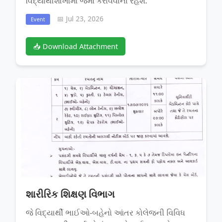
વિદ્યાર્થીશાખામાં જમા કરાવવાના રહેશે.
📅 Jul 23, 2026
Event
📥 Download Attachment
શારીરિક શિક્ષણ વિભાગ
જે વિદ્યાર્થી ભાઈઓ-બહેનો આંતર કોલેજની વિવિધ