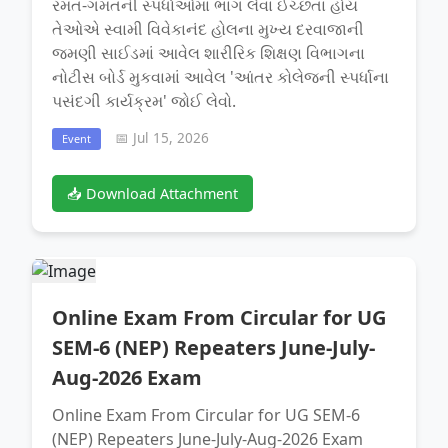
રમત-ગમતની સ્પર્ધાઓમાં ભાગ લેવા ઈચ્છતા હોય
તેઓએ સ્વામી વિવેકાનંદ હોલના મુખ્ય દરવાજાની
જમણી સાઈડમાં આવેલ શારીરિક શિક્ષણ વિભાગના
નોટીસ બોર્ડ મુકવામાં આવેલ 'આંતર કોલેજની સ્પર્ધાના
પસંદગી કાર્યક્રમ' જોઈ લેવો.
📅 Jul 15, 2026
Event
📥 Download Attachment
Online Exam From Circular for UG
SEM-6 (NEP) Repeaters June-July-
Aug-2026 Exam
Online Exam From Circular for UG SEM-6
(NEP) Repeaters June-July-Aug-2026 Exam