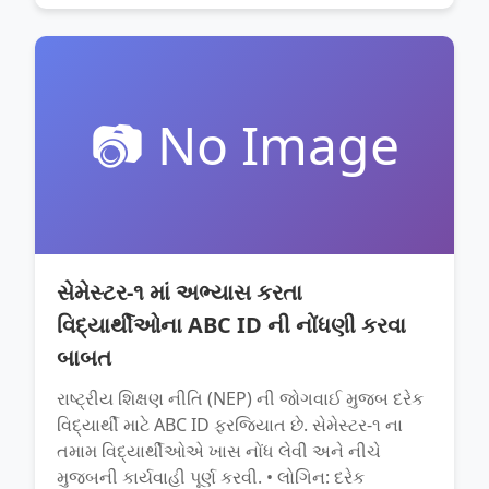
📷 No Image
સેમેસ્ટર-૧ માં અભ્યાસ કરતા
વિદ્યાર્થીઓના ABC ID ની નોંધણી કરવા
બાબત
રાષ્ટ્રીય શિક્ષણ નીતિ (NEP) ની જોગવાઈ મુજબ દરેક
વિદ્યાર્થી માટે ABC ID ફરજિયાત છે. સેમેસ્ટર-૧ ના
તમામ વિદ્યાર્થીઓએ ખાસ નોંધ લેવી અને નીચે
મુજબની કાર્યવાહી પૂર્ણ કરવી. • લોગિન: દરેક