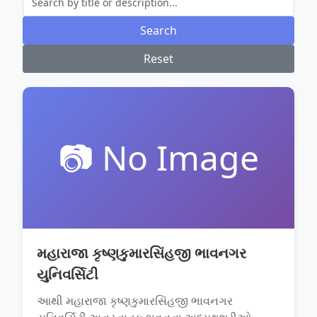
📷 No Image
મહારાજા કૃષ્ણકુમારસિંહજી ભાવનગર
યુનિવર્સિટી
આથી મહારાજા કૃષ્ણકુમારસિંહજી ભાવનગર